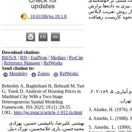
فت مبتنی بر خوشه‌بندی
یزی به داده‌ها برازش
داده می‌شوند. با توجه به پیچیدگی توزیع پسین مدل‌های پیشنهادی و دوری از مشکلات الگوریتم‌های MCMC، قریب لاپلاس
‎ 10.61186/jss.19.1.8
و نحوه کاربست رهیافت
Download citation:
BibTeX
|
RIS
|
EndNote
|
Medlars
|
ProCite
|
Reference Manager
|
RefWorks
Send citation to:
Mendeley
Zotero
RefWorks
Beheshty A, Baghishani H, Behzadi M, Yari
G, Turek D. Analysis of Housing Prices in
Mashhad City With a Two-Stage
Heterogeneous Spatial Modeling
Framework. JSS 2025; 19 (1) :29-55
3. Akaike, H. (1976). A
URL:
http://jss.irstat.ir/article-1-912-fa.html
4. Anselin, L. (1988).
بهشتی علیرضا، باغیشنی حسین، بهزادی
5. Anselin, L. (1990).
محمدحسن، یاری غلامحسین، تورک دنیل.