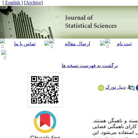
[ English ]
]
Archive
[
برگشت به فهرست نسخه ها
دنیل تورک
،
بسته و ناهمگن هستند
 کارای ناهمگنی فضایی
استفاده می‌شود. این