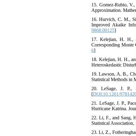
15. Gomez-Rubio, V., 
Approximation. Mathema
16. Hurvich, C. M., S
Improved Akaike Infor
9868.00125
]
17. Kelejian, H. H., 
Corresponding Monte C
6
]
18. Kelejian, H. H., a
Heteroskedastic Distur
19. Lawson, A. B., Cho
Statistical Methods in 
20. LeSage, J. P.,
[
DOI:10.1201/978142
21. LeSage, J. P., Pa
Hurricane Katrina. Jour
22. Li, F., and Sang, 
Statistical Association
23. Li, Z., Fotheringh