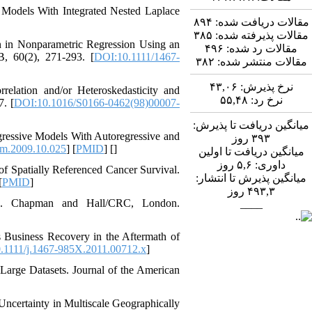
 Models With Integrated Nested Laplace
۸۹۴
مقالات دریافت شده:
۳۸۵
مقالات پذیرفته شده:
on in Nonparametric Regression Using an
۴۹۶
مقالات رد شده:
B, 60(2), 271-293. [
DOI:10.1111/1467-
۳۸۲
مقالات منتشر شده:
۴۳,۰۶
نرخ پذیرش:
relation and/or Heteroskedasticity and
۵۵,۴۸
نرخ رد:
. [
DOI:10.1016/S0166-0462(98)00007-
میانگین دریافت تا پذیرش:
egressive Models With Autoregressive and
روز
۳۹۳
om.2009.10.025
] [
PMID
] [
]
میانگین دریافت تا اولین
روز
۵,۶
داوری:
of Spatially Referenced Cancer Survival.
میانگین پذیرش تا انتشار:
[
PMID
]
روز
۴۹۳,۳
ics. Chapman and Hall/CRC, London.
____
s Business Recovery in the Aftermath of
.1111/j.1467-985X.2011.00712.x
]
 Large Datasets. Journal of the American
Uncertainty in Multiscale Geographically