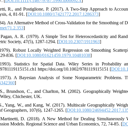
. [
DOI:10.1111/j.1467-9787.1990.tb00092.x
]
etti, R., and Postiglione, P. (2017). A Two-Step Approach to Accoun
sis, 4, 81-91. [
DOI:10.1080/17421772.2017.1286373
]
). An Alternative Method of Cross-Validation for the Smoothing of De
met/71.2.353
]
 Pagan, A. R. (1979). A Simple Test for Heteroscedasticity and Rand
tric Society, 47(5), 1287-1294. [
DOI:10.2307/1911963
]
1979). Robust Locally Weighted Regression on Smoothing Scatterplot
829-836. [
DOI:10.1080/01621459.1979.10481038
]
993). Statistics for Spatial Data. Wiley Series in Probability a
2/9781119115151.ch1 https://doi.org/10.1002/9781119115151 [
DOI:10.
(1973). A Bayesian Analysis of Some Nonparametric Problems. The
6342360
]
S., Brundson, C., and Charlton, M. (2002). Geographically Weighted
 Wiley, Chichester, UK.
S., Yang, W., and Kang, W. (2017). Multiscale Geographically Wei
of Geographers, 107(6), 1247-1265. [
DOI:10.1080/24694452.2017.13
Martinetti, D. (2018). A New Method for Dealing Simultaneously Wi
ession Models. Regional Science and Urban Economics, 72, 74-85. [
DO