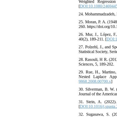
Weighted Regression
[
DOI:10.1080/246944
24. Mohammadzadeh, M. 
25. Moran, P. A. (1948
260. https://doi.org/10
26. Mur, J., López, F
40(2), 189-211. [
DOI:1
27. Polzehl, J., and S
Statistical Society, Ser
28. Rasouli, H R. (2012
Sciences, 5, 189-202.
29. Rue, H., Martino,
Nested Laplace Appr
9868.2008.00700.x
]
30. Silverman, B. W. 
Journal of the American
31. Stein, A. (2022).
[
DOI:10.1016/j.spasta
32. Sugasawa, S. (20