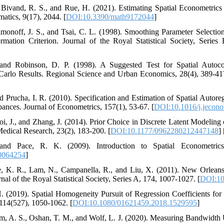
Bivand, R. S., and Rue, H. (2021). Estimating Spatial Econometrics
tics, 9(17), 2044. [
DOI:10.3390/math9172044
]
imonoff, J. S., and Tsai, C. L. (1998). Smoothing Parameter Selecti
mation Criterion. Journal of the Royal Statistical Society, Series 
and Robinson, D. P. (1998). A Suggested Test for Spatial Autocor
arlo Results. Regional Science and Urban Economics, 28(4), 389-417
nd Prucha, I. R. (2010). Specification and Estimation of Spatial Autor
bances. Journal of Econometrics, 157(1), 53-67. [
DOI:10.1016/j.jecon
i, J., and Zhang, J. (2014). Prior Choice in Discrete Latent Modeling 
Medical Research, 23(2), 183-200. [
DOI:10.1177/0962280212447148
] 
 and Pace, R. K. (2009). Introduction to Spatial Econometr
0064254
]
ce, K. R., Lam, N., Campanella, R., and Liu, X. (2011). New Orlean
nal of the Royal Statistical Society, Series A, 174, 1007-1027. [
DOI:10
H. (2019). Spatial Homogeneity Pursuit of Regression Coefficients for
, 114(527), 1050-1062. [
DOI:10.1080/01621459.2018.1529595
]
am, A. S., Oshan, T. M., and Wolf, L. J. (2020). Measuring Bandwidth 