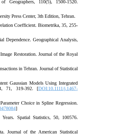
of Geographers, 110(5), 1500-1520.
rsity Press Center, 3th Edition, Tehran.
lation Coefficient. Biometrika, 35, 255-
tial Dependence. Geographical Analysis,
 Image Restoration. Journal of the Royal
actions in Tehran. Journal of Statistical
atent Gaussian Models Using Integrated
 B, 71, 319-392. [
DOI:10.1111/j.1467-
 Parameter Choice in Spline Regression.
0478084
]
Years. Spatial Statistics, 50, 100576.
 Journal of the American Statistical