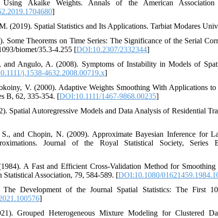
 Using Akaike Weights. Annals of the American Association 
52.2019.1704680
]
(2019). Spatial Statistics and Its Applications. Tarbiat Modares Unive
). Some Theorems on Time Series: The Significance of the Serial Corre
.1093/biomet/35.3-4.255 [
DOI:10.2307/2332344
]
., and Angulo, A. (2008). Symptoms of Instability in Models of Spa
0.1111/j.1538-4632.2008.00719.x
]
pokoiny, V. (2000). Adaptive Weights Smoothing With Applications to
ies B, 62, 335-354. [
DOI:10.1111/1467-9868.00235
]
). Spatial Autoregressive Models and Data Analysis of Residential Trans
 S., and Chopin, N. (2009). Approximate Bayesian Inference for L
oximations. Journal of the Royal Statistical Society, Series
(1984). A Fast and Efficient Cross-Validation Method for Smoothing
 Statistical Association, 79, 584-589. [
DOI:10.1080/01621459.1984.1
 The Development of the Journal Spatial Statistics: The First 10 
.2021.100576
]
21). Grouped Heterogeneous Mixture Modeling for Clustered Data.