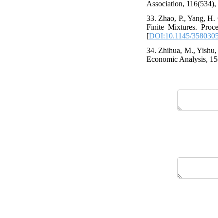
Association, 116(534),
33. Zhao, P., Yang, H.
Finite Mixtures. Pr
[
DOI:10.1145/358030
34. Zhihua, M., Yishu,
Economic Analysis, 15(