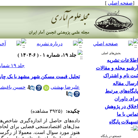
]
صفحه اصلی
[
بخش‌های اصلی
جلد ۱۹، شماره ۱ - ( ۶-۱۴۰۴ )
اطلاعات نشریه
جلد ۱۹ شماره ۱ صفحات ۵۵-۲۹
آرشیو مجله و مقالات
ثبت نام و اشتراک
تحلیل قیمت مسکن شهر مشهد با یک چار
ارسال مقاله
حسین باغیشن
،
علیرضا بهشتی
پایگاه‌های مرتبط
برای داوران
اخلاق در پژوهش
چکیده:
(۳۹۲۵ مشاهده)
تماس با ما
داده‌های حاصل از اندازه‌گیری شاخص.
تسهیلات پایگاه
مدل‌های اقتصادسنجی فضایی برای لحاظ ک
هنوز مورد سوال است. معمولا از رگرسی
جستجو در پایگاه