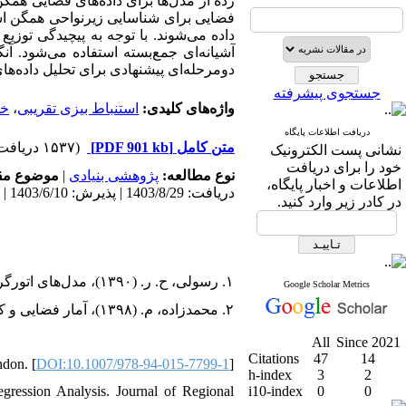
رده از مدل‌ها برای داده‌های فضایی همگن
فضایی برای شناسایی زیرنواحی همگن است
آشیانه‌ای جمع‌بسته استفاده می‌شود. آ
دومرحله‌ای پیشنهادی برای تحلیل داده.
جستجوی پیشرفته
خو
،
استنباط بیزی تقریبی
واژه‌های کلیدی:
دریافت اطلاعات پایگاه
(۱۵۳۷ دریافت)
[PDF 901 kb]
متن کامل
نشانی پست الکترونیک
خود را برای دریافت
موضوع م:
|
پژوهشی بنیادی
نوع مطالعه:
اطلاعات و اخبار پایگاه،
دریافت: 1403/8/29 | پذیرش: 1403/6/10 | انتشار: 1404/2/28
در کادر زیر وارد کنید.
۱. رسولی، ح. ر. (۱۳۹۰)، مدل‌های اتورگرسیو فضایی و تحلیل داده‌های معاملات مسکونی شهر تهران، مجله علوم آماری، ۵، ۱۸۹-۲۰۲.
Google Scholar Metrics
۲. محمدزاده، م. (۱۳۹۸)، آمار فضایی و کاربردهای آن، چاپ سوم، مرکز نشر آثار علمی دانشگاه تربیت مدرس، تهران.
All
Since 2021
Citations
47
14
ndon. [
DOI:10.1007/978-94-015-7799-1
]
h-index
3
2
egression Analysis. Journal of Regional
i10-index
0
0