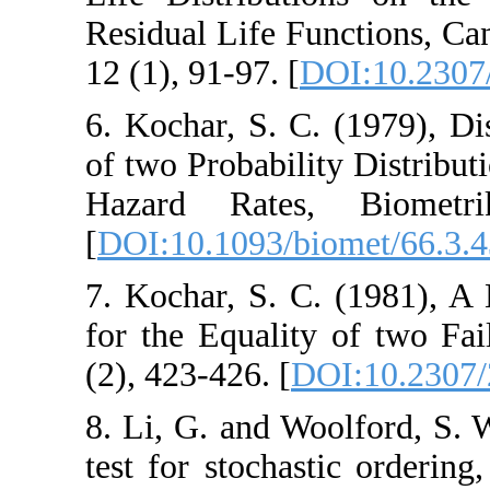
‎R‎esidual ‎L‎ife ‎F
12 (1), 91‎-‎97.‎‎‎‎ [
DO
6. Kochar, S. C. (
of two ‎P‎robability
‎H‎azard ‎R‎ates
[
DOI:10.1093/bio
7. Kochar, S. C. (1
for the ‎E‎quality o
(2), 423‎-‎426‎.‎‎ [
DOI
8. Li, G. and Wool
test for stochast