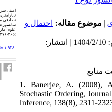
1-928-fa.html
امینی سرشت ابراهیم. آزمون
ناپارامتری برای ترتیب
تصادفی معمولی در داده‌های
 مقاله
احتمال و
سانسور شده نوع ‎I‎. مجله
علوم آماری. ۱۴۰۴; ۱۹ (۲)
:۲۶۵-۲۷۶
دریافت: 1404/5/15 | پذیرش: 1404/2/10 | انتشار:
URL:
http://jss.irstat.ir/article-۱-۹۲۸-
fa.html
1. ‎Banerjee‎, ‎A‎
Stochastic Orderin
Inference, 138(8)‎,