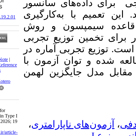
داده‌های سانسور
شده نوع I ه‌کارگیری
‎ 10.61882/jss.19.2.01
یمپسون و روش
ار برای تخمین توزیع تجربی
ع تجربی آماره در
Download citation:
حضور سانسور نوع I مون با
BibTeX
|
RIS
|
EndNote
|
Medlars
|
ProCite
|
Reference
دل جایگزین لهمن
Manager
|
RefWorks
Send citation to:
Mendeley
Zotero
RefWorks
Amini-Seresht E. A
Nonparametric Test for
Stochastic Ordering in Type I
Censored ‎Data‎. JSS 2026; 19
،
‌های ناپارامتری
(2) :265-276
URL:
http://jss.irstat.ir/article-