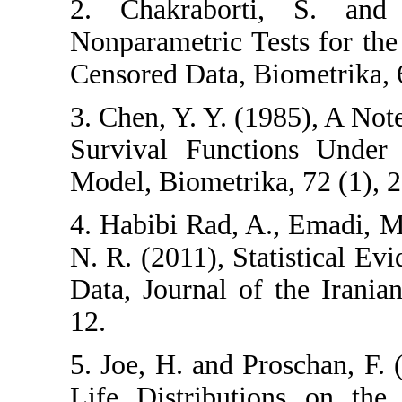
2. Chakraborti, 
Nonparametric ‎T‎es
‎C‎ensored ‎D‎ata, Bi
3. Chen, Y. Y. (198
‎S‎urvival ‎F‎uncti
‎M‎odel, Biometrika
4. Habibi Rad‎, ‎A.‎,
‎N‎. ‎R‎. ‎(2011)‎, 
Data‎, Journal of t
12‎. ‎
5. Joe, H. and Pro
‎Li‎fe ‎D‎istributi