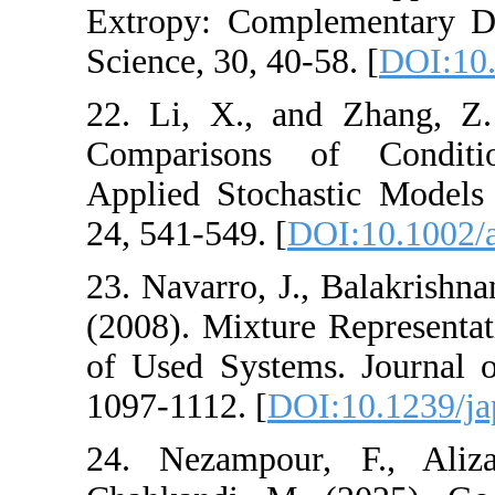
Extropy: Complem
Science, 30, 40-58
22. Li, X., and 
Comparisons of
Applied Stochast
24, 541-549. [
DOI
23. Navarro, J., B
(2008). Mixture R
of Used Systems. 
1097-1112. [
DOI:
24. Nezampour,