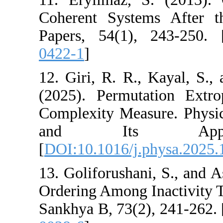
Coherent Systems
Papers, 54(1), 
0422-1
]
12. Giri, R. R., 
(2025). Permuta
Complexity Measur
and Its A
[
DOI:10.1016/j.p
13. Goliforushani,
Ordering Among In
Sankhya B, 73(2),