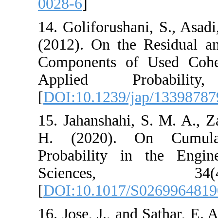
0028-6
]
14. Goliforushani
(2012). On the R
Components of U
Applied Pro
[
DOI:10.1239/jap
15. Jahanshahi, S
H. (2020). On
Probability in 
Sciences
[
DOI:10.1017/S0
16. Jose, J., and 