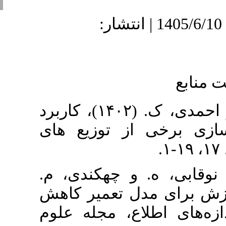
دریافت: 1404/6/9 | پذیرش: 1405/6/10 | انتشار:
۱. اﮐﺒﺮی، م.، ﮐﺜﯿﺮی، ع. و اﺣﻤﺪی، ک. (۱۴۰۲)، ﮐﺎرﺑﺮد
از ﺗﻮزﯾﻊ ﻫﺎی
۲. . و چهکندی، م
(۱۴۰۴)، میر کاهش
لاع، مجله علوم