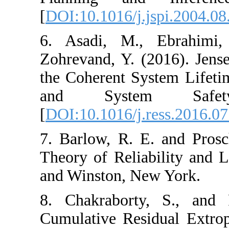
[
DOI:10.1016/j.js
6. Asadi, M., 
Zohrevand, Y. (2
the Coherent Syst
and System
[
DOI:10.1016/j.re
7. Barlow, R. E. 
Theory of Reliabi
and Winston, New
8. Chakraborty,
Cumulative Resid