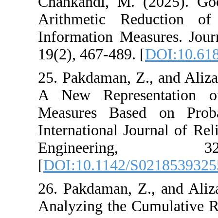
Chahkandi, M. (2
Arithmetic Re
Information Measu
19(2), 467-489. [
D
25. Pakdaman, Z.,
A New Represen
Measures Based 
International Jour
Engineeri
[
DOI:10.1142/S0
26. Pakdaman, Z.
Analyzing the Cu