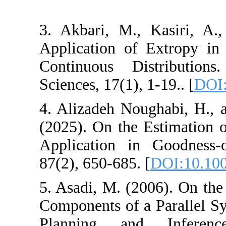
3. Akbari, M., K
Application of E
Continuous Dist
Sciences, 17(1), 1-
4. Alizadeh Noug
(2025). On the Es
Application in 
87(2), 650-685. [
D
5. Asadi, M. (200
Components of a Pa
Planning and 