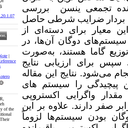
معی ینسن بررسی
‎ 10.66224/jss.20.1.07
 ضرایب شرطی حاصل
برای دسته‌ای از
دوگان آن‌ها، در
ا هستند، به‌صورت
Download citation:
BibTeX
|
RIS
|
EndNote
|
 ارزیابی نتایج
Medlars
|
ProCite
|
Reference
Manager
|
RefWorks
 نتایج این مقاله
Send citation to:
Mendeley
Zotero
 را سیستم های
RefWorks
منسجم $k $ از $n$ تروپی
Alizadeh Noughabi R,
ند. علاوه بر این
Pakdaman Z, Alizadeh
Noughabi H. A Study of the
Complexity of Conditional
سیستم‌ها لزوماً
Mixed Systems and Their
Duals with Gamma
تروپی باقیمانده