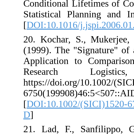
Conditional Lifet
Statistical Plan
[
DOI:10.1016/j.js
20. Kochar, S., 
(1999). The "Sign
Application to 
Research L
https://doi.org/1
6750(199908)46:
[
DOI:10.1002/(SI
D
]
21. Lad, F., San