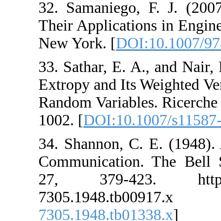
32. Samaniego, F
Their Applications
New York. [
DOI:1
33. Sathar, E. A.,
Extropy and Its W
Random Variables.
1002. [
DOI:10.10
34. Shannon, C. 
Communication. T
27, 379-423. h
7305.1948.t
7305.1948.tb0133