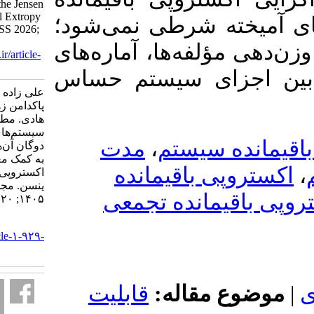
Components Using the Jensen
Cumulative Residual Extropy
 شرطی نمی‌شود؛
Divergence Index. JSS 2026;
20 (1)
فه‌ها، آماره‌های
URL:
http://jss.irstat.ir/article-
1-929-fa.html
ای سیستم حساس
علی زاده نوقابی رضا،
پاکدامن زهره، علیزاده نوقابی
هادی. مطالعه پیچیدگی
سیستم‌های آمیخته شرطی و
مدت
،
سیستم
دوگان آن‌ها با مولفه‌های گاما
به کمک معیار واگرایی
 باقیمانده
اکستروپی باقیمانده تجمعی
ینسن. مجله علوم آماری.
مانده تجمعی
۱۴۰۵; ۲۰ (۱)
URL:
http://jss.irstat.ir/article-۱-۹۲۹-
fa.html
 مقاله
قابلیت