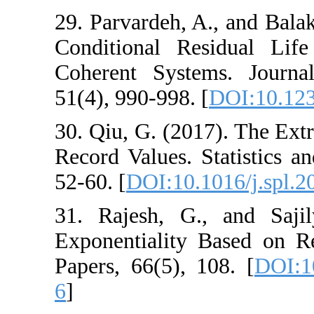
29. Parvardeh, A.
Conditional Res
Coherent Systems
51(4), 990-998. [
D
30. Qiu, G. (2017)
Record Values. Sta
52-60. [
DOI:10.10
31. Rajesh, G., 
Exponentiality Ba
Papers, 66(5), 10
6
]