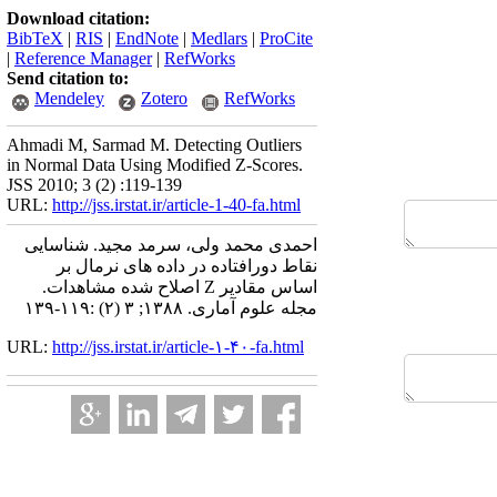
Download citation:
BibTeX
|
RIS
|
EndNote
|
Medlars
|
ProCite
|
Reference Manager
|
RefWorks
Send citation to:
Mendeley
Zotero
RefWorks
Ahmadi M, Sarmad M. Detecting Outliers
in Normal Data Using Modified Z-Scores.
JSS 2010; 3 (2) :119-139
URL:
http://jss.irstat.ir/article-1-40-fa.html
احمدی محمد ولی، سرمد مجید. شناسایی
نقاط دورافتاده در داده های نرمال بر
اساس مقادیر Z اصلاح شده مشاهدات.
مجله علوم آماری. ۱۳۸۸; ۳ (۲) :۱۱۹-۱۳۹
URL:
http://jss.irstat.ir/article-۱-۴۰-fa.html