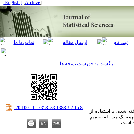
[ English ]
]
Archive
[
برگشت به فهرست نسخه ها
‎ 20.1001.1.17358183.1388.3.2.15.8
ته شده، با استفاده از
هینه یک مسا له تصمیم
 است .