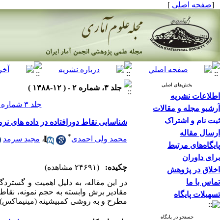
[
صفحه اصلی
]
بخش‌های اصلی
جلد ۳، شماره ۲ - ( ۱۲-۱۳۸۸ )
اطلاعات نشریه
جلد ۳ شماره ۲ صفحات ۱۳۹-۱۱۹
آرشیو مجله و مقالات
ثبت نام و اشتراک
شناسایی نقاط دورافتاده در داده های نرمال بر اساس م
ارسال مقاله
*
محمد ولی احمدی
،
مجید سرمد
پایگاه‌های مرتبط
برای داوران
چکیده:
(۲۴۶۹۱ مشاهده)
اخلاق در پژوهش
تماس با ما
در این مقاله، به دلیل اهمیت و گستردگی
مقادیر برش وابسته به حجم نمونه، نقاط 
تسهیلات پایگاه
مطرح و به روشی کمبیشینه (مینیماکس) 
جستجو در پایگاه