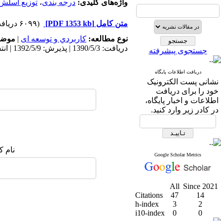
واژه‌های کلیدی:
درجه بندی
،
توزیع اسلش
متن کامل
[PDF 1353 kb]
(۶۰۹۹ دریافت)
نوع مطالعه:
كاربردي و توسعه ای
|
موضو
دریافت: 1390/5/3 | پذیرش: 1392/5/9 | انتشار: 1398/11/29
جستجوی پیشرفته
دریافت اطلاعات پایگاه
نشانی پست الکترونیک
خود را برای دریافت
اطلاعات و اخبار پایگاه،
در کادر زیر وارد کنید.
نام ک
Google Scholar Metrics
All
Since 2021
Citations
47
14
h-index
3
2
i10-index
0
0