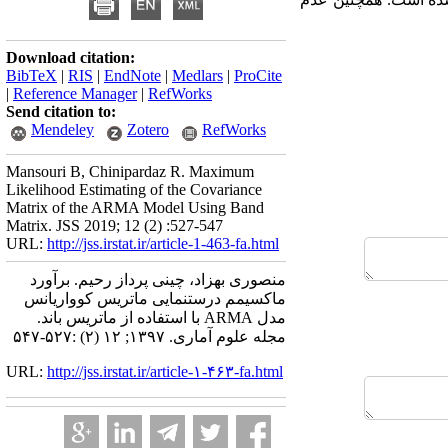
Download citation:
BibTeX
|
RIS
|
EndNote
|
Medlars
|
ProCite
|
Reference Manager
|
RefWorks
Send citation to:
Mendeley
Zotero
RefWorks
Mansouri B, Chinipardaz R. Maximum
Likelihood Estimating of the Covariance
Matrix of the ARMA Model Using Band
Matrix. JSS 2019; 12 (2) :527-547
URL:
http://jss.irstat.ir/article-1-463-fa.html
منصوری بهزاد، چینی پرداز رحیم. برآورد
ماکسیمم درستنمایی ماتریس کوواریانس
مدل ARMA با استفاده از ماتریس باند.
مجله علوم آماری. ۱۳۹۷; ۱۲ (۲) :۵۲۷-۵۴۷
URL:
http://jss.irstat.ir/article-۱-۴۶۳-fa.html