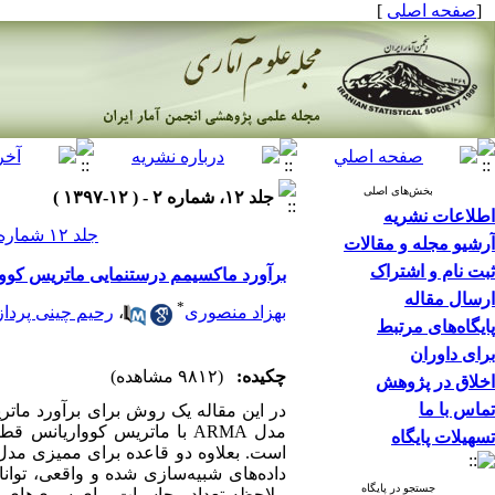
[
صفحه اصلی
]
بخش‌های اصلی
جلد ۱۲، شماره ۲ - ( ۱۲-۱۳۹۷ )
اطلاعات نشریه
جلد ۱۲ شماره ۲ صفحات ۵۴۷-۵۲۷
آرشیو مجله و مقالات
ثبت نام و اشتراک
برآورد ماکسیمم درستنمایی ماتریس کوواریانس مدل ARMA با استف
ارسال مقاله
*
بهزاد منصوری
،
رحیم چینی پرداز
پایگاه‌های مرتبط
برای داوران
چکیده:
(۹۸۱۲ مشاهده)
اخلاق در پژوهش
تماس با ما
مدل ARMA با ماتریس کوواریا
تسهیلات پایگاه
جستجو در پایگاه
ملاحظه تعداد محاسبات برای سری‌های ز