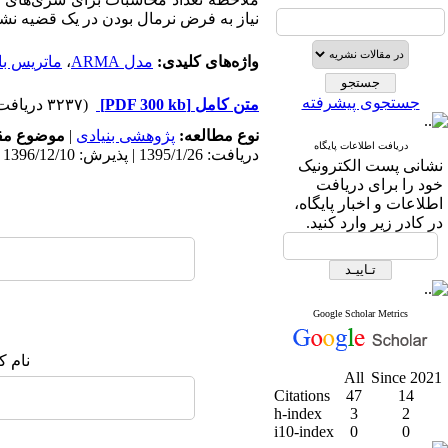
نیاز به فرض نرمال بودن در یک قضیه نش
واژه‌های کلیدی:
مدل ARMA
،
ماتریس با
جستجوی پیشرفته
متن کامل
[PDF 300 kb]
(۳۲۳۷ دریافت)
نوع مطالعه:
پژوهشی بنیادی
|
موضوع مق
دریافت اطلاعات پایگاه
دریافت: 1395/1/26 | پذیرش: 1396/12/10 | انتشار: 1397/2/2
نشانی پست الکترونیک
خود را برای دریافت
اطلاعات و اخبار پایگاه،
در کادر زیر وارد کنید.
Google Scholar Metrics
نام ک
All
Since 2021
Citations
47
14
h-index
3
2
i10-index
0
0