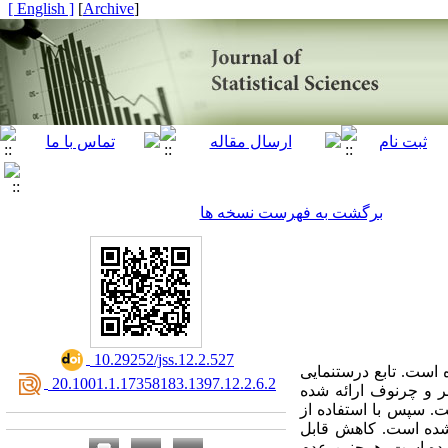
[ English ]
]
Archive
[
برگشت به فهرست نسخه ها
‎ 10.29252/jss.12.2.527
اتریس باند پیشنهاد شده است. تابع درستنمایی
‎ 20.1001.1.17358183.1397.12.2.6.2
بلر و چرنوف ارائه شده
یشنهاد شده است. سپس با استفاده از
روش پیشنهادی در ممیزی مدل‌های مختلف ARMA نشان داده شده است. کاهش قابل
شده است. همچنین عدم