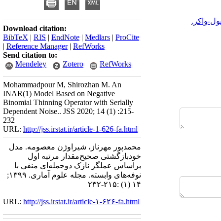
ول-واکر.
Download citation:
BibTeX
|
RIS
|
EndNote
|
Medlars
|
ProCite
|
Reference Manager
|
RefWorks
Send citation to:
Mendeley
Zotero
RefWorks
Mohammadpour M, Shirozhan M. An
INAR(1) Model Based on Negative
Binomial Thinning Operator with Serially
Dependent Noise.. JSS 2020; 14 (1) :215-
232
URL:
http://jss.irstat.ir/article-1-626-fa.html
محمدپور مهرناز، شیراوژن معصومه. مدل
خودبازگشتی صحیح‌مقدار مرتبه اول
براساس عملگر نازک دوجمله‌ای منفی با
نوفه‌های وابسته. مجله علوم آماری. ۱۳۹۹;
۱۴ (۱) :۲۱۵-۲۳۲
URL:
http://jss.irstat.ir/article-۱-۶۲۶-fa.html