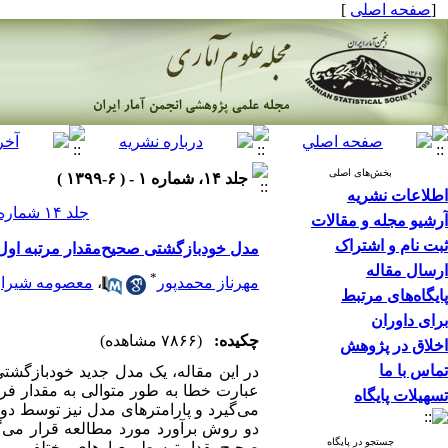
[
صفحه اصلی
]
بخش‌های اصلی
جلد ۱۴، شماره ۱ - ( ۶-۱۳۹۹ )
اطلاعات نشریه
جلد ۱۴ شماره ۱ صفحات ۲۳۲-۲۱۵
آرشیو مجله و مقالات
ثبت نام و اشتراک
مدل خودبازگشتی صحیح‌مقدار مرتبه اول 
ارسال مقاله
*
مهرناز محمدپور
،
معصومه شیرا
پایگاه‌های مرتبط
برای داوران
چکیده:
(۷۸۶۶ مشاهده)
اخلاق در پژوهش
تماس با ما
در این مقاله، یک مدل جدید خودبازگشتی
عبارت خطا به طور متوالی به مقدار فرا
تسهیلات پایگاه
می­‌گیرد و پارامترهای مدل نیز توسط دو
دو روش برآورد مورد مطالعه قرار می‌­گ
جستجو در پایگاه
صحیح‌مقدار توسط معیار­های مختلفی بر