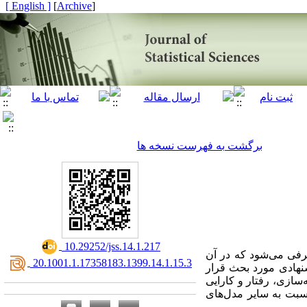
[ English ]
]
Archive
[
برگشت به فهرست نسخه ها
‎ 10.29252/jss.14.1.217
رفی می‌­شود که در آن
‎ 20.1001.1.17358183.1399.14.1.15.3
شنهادی مورد بحث قرار
سازی، رفتار و کارایی
سبت به سایر مدل­‌های