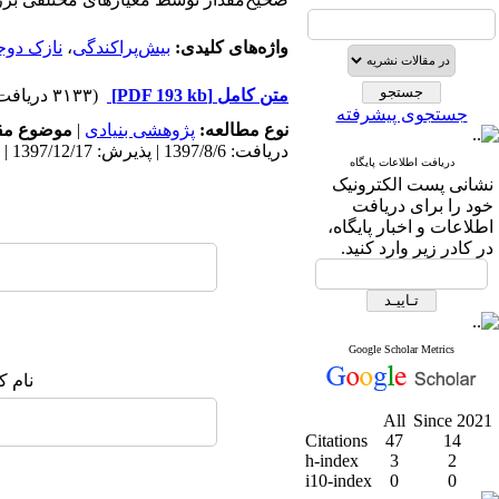
واژه‌های کلیدی:
بیش‌پراکندگی
،
نازک دو­ج
متن کامل
[PDF 193 kb]
(۳۱۳۳ دریافت)
جستجوی پیشرفته
نوع مطالعه:
پژوهشی بنیادی
|
موضوع مق
دریافت: 1397/8/6 | پذیرش: 1397/12/17 | انتشار: 1398/12/1
دریافت اطلاعات پایگاه
نشانی پست الکترونیک
خود را برای دریافت
اطلاعات و اخبار پایگاه،
در کادر زیر وارد کنید.
Google Scholar Metrics
نام ک
All
Since 2021
Citations
47
14
h-index
3
2
i10-index
0
0