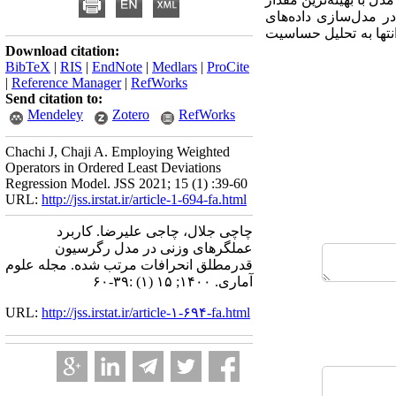
ر مدل‌سازی داده‌های
نتها به تحلیل حساسیت
Download citation:
BibTeX
|
RIS
|
EndNote
|
Medlars
|
ProCite
|
Reference Manager
|
RefWorks
Send citation to:
Mendeley
Zotero
RefWorks
Chachi J, Chaji A. Employing Weighted
Operators in Ordered Least Deviations
Regression Model. JSS 2021; 15 (1) :39-60
URL:
http://jss.irstat.ir/article-1-694-fa.html
چاچی جلال، چاجی علیرضا. کاربرد
عملگرهای وزنی در مدل رگرسیون
قدرمطلق انحرافات مرتب شده. مجله علوم
آماری. ۱۴۰۰; ۱۵ (۱) :۳۹-۶۰
URL:
http://jss.irstat.ir/article-۱-۶۹۴-fa.html