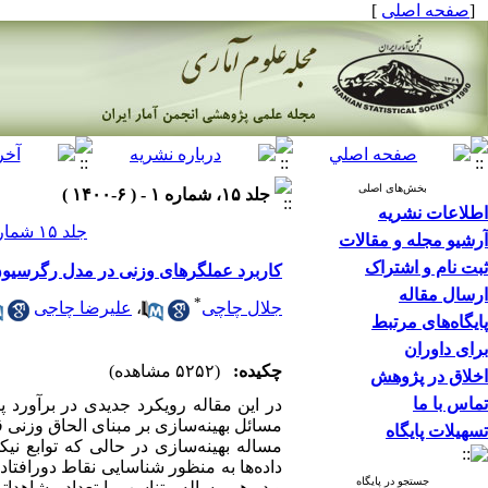
[
صفحه اصلی
]
بخش‌های اصلی
جلد ۱۵، شماره ۱ - ( ۶-۱۴۰۰ )
اطلاعات نشریه
جلد ۱۵ شماره ۱ صفحات ۶۰-۳۹
آرشیو مجله و مقالات
ثبت نام و اشتراک
کاربرد عملگرهای وزنی در مدل رگرسیو
ارسال مقاله
*
جلال چاچی
،
علیرضا چاجی
پایگاه‌های مرتبط
برای داوران
چکیده:
(۵۲۵۲ مشاهده)
اخلاق در پژوهش
تماس با ما
در این مقاله رویکرد جدیدی در برآور
مسائل بهینه‌سازی بر مبنای الحاق وزن
تسهیلات پایگاه
مساله بهینه‌سازی در حالی که توابع نی
داده‌ها به منظور شناسایی نقاط دورافتاد
جستجو در پایگاه
و در هر مساله متناسب با تعداد مشاهداتی ک