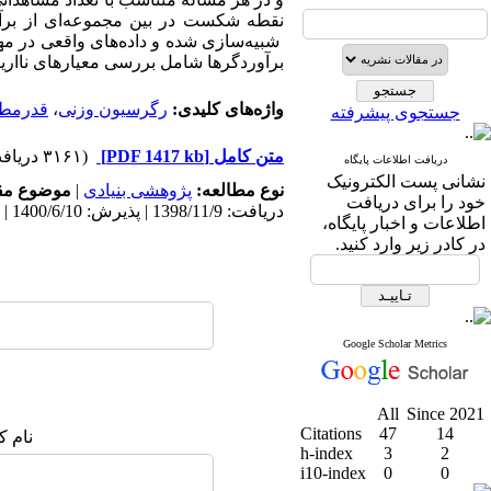
نقطه شکست در بین مجموعه‌ای از برآور
شبیه‌سازی شده و داده‌های واقعی در مه
برآوردگرها شامل بررسی معیارهای نااریب
واژه‌های کلیدی:
رگرسیون وزنی
،
قدرمطل
جستجوی پیشرفته
متن کامل
[PDF 1417 kb]
(۳۱۶۱ دریافت)
دریافت اطلاعات پایگاه
نشانی پست الکترونیک
نوع مطالعه:
پژوهشی بنیادی
|
موضوع مق
خود را برای دریافت
دریافت: 1398/11/9 | پذیرش: 1400/6/10 | انتشار: 1399/12/25
اطلاعات و اخبار پایگاه،
در کادر زیر وارد کنید.
Google Scholar Metrics
All
Since 2021
Citations
47
14
نام ک
h-index
3
2
i10-index
0
0