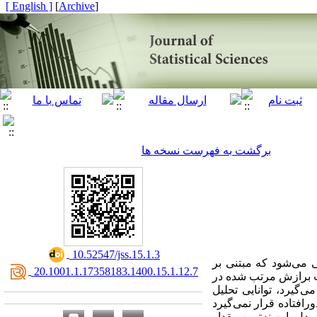
[ English ]
]
Archive
[
برگشت به فهرست نسخه ها
‎ 10.52547/jss.15.1.3
 می‌شود که مبتنی بر
‎ 20.1001.1.17358183.1400.15.1.12.7
ت برازش مرتب شده در
‌گیرد، توانایی تحلیل
رافتاده قرار نمی‌گیرد
دل با بهینه‌ترین مقدار