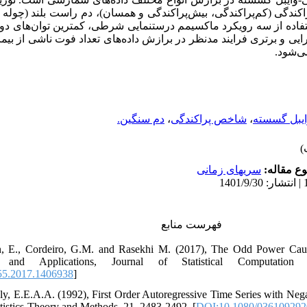
اکندگی (کم‌پراکندگی، بیش‌پراکندگی و همسان)، دم راست بلند (چوله
تفاده از سه رویکرد ماکسیمم درستنمایی شرطی، کمترین توان‌های دو
می‌شود
دم سنگین.
،
شاخص پراکندگی
،
ایبل گسسته
وع مقاله
سریهای زمانی
فهرست منابع
n, E., Cordeiro, G.M. and Rasekhi M. (2017), The Odd Power Cauch
 and Applications, Journal of Statistical Computation 
55.2017.1406938
]
 Aly‎, ‎E.E.A.A‎. ‎(1992)‎, ‎First Order Autoregressive Time Series with 
istics-Theory and Methods, ‎21‎, ‎2483-2492‎. [
DOI:10.1080/03610929