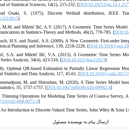
l of Statistical Sciences, 14(1), 215-232. [
DOI:10.29252/jss.14.1.217
and Osaki‎, ‎S‎. ‎(1975)‎, ‎Discrete Weibull distribution‎, IEEE Tran
5.5214915
]
stić‎, ‎M.M‎. ‎and Miletić Ilić‎, ‎A.V‎. ‎(2017)‎, ‎A Geometric Time Series 
ications in Statistics-Theory and Methods‎, 46(2)‎, ‎770-785‎. [
DOI:10
akouch‎, ‎H.S‎. ‎and Nastić‎, ‎A.S‎. ‎(2009)‎, ‎A New Geometric First-orde
tistical Planning and Inference‎, 139‎, ‎2218-2226‎. [
DOI:10.1016/j.jspi.2
astić‎, ‎S.A‎. ‎and Miletić Ilić‎, ‎V.A‎. ‎(2013)‎, ‎A Geometric Time Ser
Series Analysis‎, 34(4)‎, ‎423-516‎. [
DOI:10.1111/jtsa.12023
]
8‎), ‎Optimal QR-based Estimation in Partially Linear Regression M
l Statistics and Data Analysis, 117, 45-61.‎ [
DOI:10.1016/j.csda.2017.
hammadpour‎, ‎M‎. ‎and Shirozhan‎, ‎M‎. ‎(2020)‎, ‎A Time Series Model 
atistics‎, 35‎, ‎1737-1757‎. [
DOI:10.1007/s00180-020-00982-4
]
)‎, ‎‎Thinning Operations for Modeling Time Series of Count-a Survey‎, AS
7/s10182-008-0072-3
]
)‎, An Introduction to Discrete‐Valued Time Series‎, ‎John Wiley & Sons Ltd
ارسال پیام به نویسنده مسئول