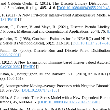
‎and Calderín-Ojeda‎, ‎E‎. ‎(2011)‎, ‎The Discrete Lindley Distribution‎:
and Simulation‎, ‎81(11)‎, ‎1405-1416‎. [
DOI:10.1080/00949655.2010.48
hu‎, ‎F‎. ‎(2021)‎, ‎A New First-order Integer-valued Autoregressive Model wi
713
] [
PMID
] [
]
sneau‎, ‎C.‎, ‎D'cruz‎, ‎V‎. ‎and Maya‎, ‎R‎. ‎(2021)‎, ‎Discrete Pseudo Lindle
Process‎, Mathematical and Computational Applications‎, ‎26(4)‎, ‎76.‎ [
D
d Tjøstheim‎, ‎D‎. ‎(1988)‎, ‎Consistent Estimates for the NEAR(2) and NL
‎. ‎Series B (Methodological)‎, 50(2)‎, ‎313-320‎. [
DOI:10.1111/j.2517-61
 Pundir‎, ‎P.S‎. ‎(2009)‎, ‎Discrete Burr and Discrete Pareto Distributions
.2008.07.001
]
‎, ‎F‎. ‎(2021)‎, ‎A New Extension of Thinning-based Integer-valued Autor
90/e23010062
] [
PMID
] [
]
de Khan‎, ‎N.‎, ‎Bourguignon‎, ‎M‎. ‎and Bakouch‎, ‎S.H‎. ‎(2018)‎, ‎An INAR
3)‎, ‎1505-1513‎.
1986)‎, ‎Autoregressive Moving-average Processes with Negative Binomia
8‎, ‎679-705‎. [
DOI:10.2307/1427183
]
V‎. ‎(2016)‎, ‎A Geometric Time Series Model with a New Dependent Bern
thods‎, 45‎, ‎6400-6415‎. [
DOI:10.1080/03610926.2014.895840
]
. and Shirozhan M. (2020), An INAR(1) Model Based on Negative Bi