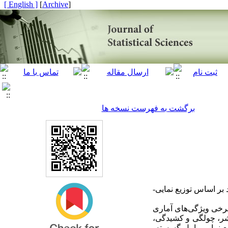
[ English ]
]
Archive
[
برگشت به فهرست نسخه ها
بر اساس توزیع‌ نمایی
برخی ویژگی‌های آماری
فیشر، چولگی و کشیدگی
یع نمایی-وایبل گسسته