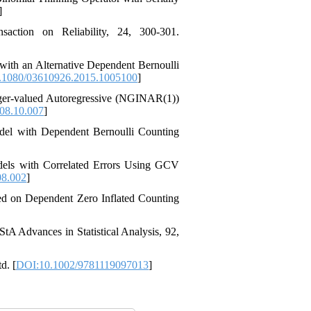
]
saction on Reliability‎, 24‎, ‎300-301‎.
Model with an Alternative Dependent Bernoulli
.1080/03610926.2015.1005100
]
r Integer-valued Autoregressive (NGINAR(1))
008.10.007
]
ies Model with Dependent Bernoulli Counting
odels with Correlated Errors Using GCV
08.002
]
based on Dependent Zero Inflated Counting
tA Advances in Statistical Analysis‎, ‎92‎,
‎. [
DOI:10.1002/9781119097013
]