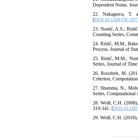
Dependent Noise, Journa
22. ‎Nakagawa‎, ‎T‎. ‎
[
DOI:10.1109/TR.197
23. ‎Nastić‎, ‎A.S.‎, ‎Ri
Counting Series, Commun
24. ‎Ristić‎, ‎M.M.‎, ‎B
Process‎, ‎Journal of Sta
25. ‎Ristić‎, ‎M.M.‎, ‎N
Series‎, ‎Journal of Time 
26. Roozbeh, M. (‎201
Criterion, Computationa
27. ‎Shamma‎, ‎N.‎, ‎Mo
Series‎, ‎Computational st
28. ‎Weiß, ‎C.H‎. ‎(2008
‎319-341‎. [
DOI:10.100
29. ‎Weiß, ‎C.H‎. ‎(2018