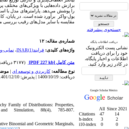
برازش داده‌هایی با ویژگی‌های مختلف پر
را پوشش می‌دهد. پارامترهای مدل با اس
مقایسه با سایر مدل‌های رقیب بررسی .
جستجوی پیشرفته
شماره‌ی مقاله: ۱۲
دریافت اطلاعات پایگاه
نشانی پست الکترونیک
نمایی-و
،
فرایند(1)INAR
واژه‌های کلیدی:
خود را برای دریافت
اطلاعات و اخبار پایگاه،
(۳۱۷۷ دریافت)
[PDF 227 kb]
متن کامل
در کادر زیر وارد کنید.
موض:
|
كاربردي و توسعه ای
نوع مطالعه:
دریافت: 1400/10/19 | پذیرش: 1401/12/10 | انتشار: 1401/9/30
Google Scholar Metrics
y Family of Distributions: Properties,
All
Since 2021
and Simulation, 88(4), 785-807.
Citations
47
14
h-index
3
2
Negative Binomial and Geometric Marginals‎,
i10-index
0
0
208830925
]