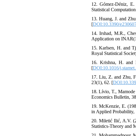
12. ‎Gómez-Déniz‎, ‎E‎. 
Statistical Computation 
13. ‎Huang‎, ‎J‎. ‎and Z
[
DOI:10.3390/e23060
14. Irshad‎, ‎M.R.‎, ‎Che
Application on INAR(1) 
15. ‎Karlsen‎, ‎H‎. ‎an
Royal Statistical Society
16. ‎Krishna‎, ‎H‎. ‎and
[
DOI:10.1016/j.stamet
17. ‎Liu‎, ‎Z‎. ‎and Zhu
23(1), ‎62‎. [
DOI:10.33
18. ‎Lívio‎, ‎T.‎, ‎Mamo
Economics Bulletin, 38(
19. ‎McKenzie‎, ‎E‎. ‎(
in Applied Probability‎, 1
20. ‎Miletić Ilić‎, ‎A.
Statistics-Theory and Me
21. ‎Mohammadpour,‎ M