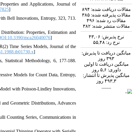
 ‎Properties and Applications‎, ‎Journal of
7825
]
۸۹۴
مقالات دریافت شده:
۳۸۵
مقالات پذیرفته شده:
th Bell Innovations‎, Entropy‎, 323‎, ‎713‎.
۴۹۶
مقالات رد شده:
۳۸۲
مقالات منتشر شده:
y Distribution‎: ‎Properties‎, ‎Estimation and
۴۳,۰۶
نرخ پذیرش:
OI:10.3390/mca26040076
]
۵۵,۴۸
نرخ رد:
AR(2) Time Series Models‎, ‎Journal of the
61.1988.tb01730.x
]
میانگین دریافت تا پذیرش:
روز
۳۹۳
‎, Statistical Methodology‎, ‎6‎, ‎177-188‎.
میانگین دریافت تا اولین
روز
۵,۶
داوری:
egressive Models for Count Data‎, Entropy‎,
میانگین پذیرش تا انتشار:
روز
۴۹۳,۳
____
(1) Model with Poisson-Lindley Innovations‎,
l and Geometric Distributions‎, ‎Advances
oulli Counting Series‎, Communications in
nomial Thinning Operator with Serially