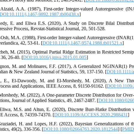
d Alzaid‎, ‎A.A‎. ‎(1987)‎, ‎First-order Integer-valued Autoregressive (
DOI:10.1111/j.1467-9892.1987.tb00438.x
]
rshedy‎, ‎E‎. ‎and Eliwa E.S‎. ‎(2020)‎, ‎A Study on Discrete Bilal Distr
ssive Process‎, ‎Revstat-Statistical Journal, 20, ‎501-528.
 Al-Osh‎, ‎M.A‎. ‎(1988)‎, ‎First-order Integer-valued Autoregressive (INAR(
rlandica‎, ‎42‎, ‎53-61‎. [
DOI:10.1111/j.1467-9574.1988.tb01521.x
]
zbeh, ‎M. (2015), Optimal Partial Ridge Estimation in Restricted Semi
36, 26-40.‎ [
DOI:10.1016/j.jmva.2015.01.005
]
rguignon‎, ‎M‎. ‎and Molinares‎, ‎F.F‎. ‎(2017)‎, ‎A Generalized NGINAR(1
alian & New Zealand Journal of Statistics‎, 59‎, ‎137-150‎. [
DOI:10.1111/
un‎, ‎E.‎, ‎El-Dawoody‎, ‎M‎. ‎and El-Morshedy‎, ‎M‎. ‎(2020)‎, ‎A New 
ess and Applications‎, ‎IEEE Access‎, 8‎, ‎91150-91162.‎ [
DOI:10.1109
El-Morshedy‎, ‎M‎. ‎(2022)‎, ‎A One-parameter Discrete Distribution for Over-
ions‎, Journal of Applied Statistics‎, ‎49, 2467-2487. [
DOI:10.1080/026
 ‎Eliwa‎, ‎M.S‎. ‎and Altun‎, ‎E‎. ‎(2020)‎, ‎Discrete Burr-Hatke Distributi
 Access‎, 8‎, ‎74359-74370‎. [
DOI:10.1109/ACCESS.2020.2988431
]
Graziadei, H. and Lopes, H.F. (2022), Bayesian Generalizations of t
istics, 49(2), 336-356. [
DOI:10.1080/02664763.2020.1812544
] [
PMID