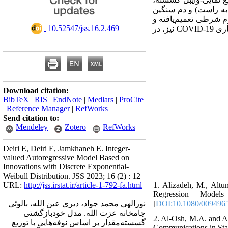
 به راست) و دم سنگین
م شرطی تعمیم‌یافته و
‎ 10.52547/jss.16.2.469
یول-واکر برآورد شده است. در پایان، کارایی و برتری فرایند مدنظر در برازش داده‌های تعداد فوت ناشی از بیماری COVID-19 نیز، در
Download citation:
BibTeX
|
RIS
|
EndNote
|
Medlars
|
ProCite
|
Reference Manager
|
RefWorks
Send citation to:
Mendeley
Zotero
RefWorks
Deiri E, Deiri E, Jamkhaneh E. Integer-
valued Autoregressive Model Based on
Innovations with Discrete Exponential-
Weibull Distribution. JSS 2023; 16 (2) : 12
URL:
http://jss.irstat.ir/article-1-792-fa.html
1. Alizadeh, M., Altu
Regression Models
نورالهی محمد جواد، دیری عین الله، بالوئی
[
DOI:10.1080/009496
جامخانه عزت الله. مدل خودبازگشتی
2. ‎Al-Osh‎, ‎M.A‎. ‎and
گسسته‌مقدار بر اساس نوفه‌هایی با توزیع
‎Communications in Stat