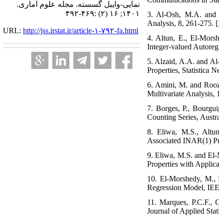
نمایی-وایبل گسسته. مجله علوم آماری.
۱۴۰۱; ۱۶ (۲) :۴۶۹-۴۹۲
3. ‎Al-Osh‎, ‎M.A‎. ‎an
Analysis‎, 8‎, ‎261-275‎. [
URL:
http://jss.irstat.ir/article-۱-۷۹۲-fa.html
4. Altun‎, ‎E.‎, ‎El-Mo
Integer-valued Autoregre
5. ‎Alzaid‎, ‎A.A‎. ‎and
Properties‎, Statistica Nee
6. ‎Amini, ‎M. and Roo
Multivariate Analysis, 1
7. ‎Borges‎, ‎P.‎, ‎Bou
Counting Series‎, ‎Austr
8. Eliwa‎, ‎M.S.‎, ‎Alt
Associated INAR(1) Proc
9. ‎Eliwa‎, ‎M.S‎. ‎and 
Properties with Applicat
10. ‎El-Morshedy‎, ‎M.‎,
Regression Model‎, ‎IEEE
11. Marques, P.C.F., 
‎Journal of Applied Stat