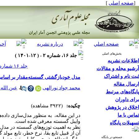
]
صفحه اصلی
[
بخش‌های اصلی
جلد ۱۶، شماره ۲ - ( ۱۲-۱۴۰۱ )
اطلاعات نشریه
جلد ۱۶ شماره ۲ صفحات ۴۹۲-۴۶۹
آرشیو مجله و مقالات
ثبت نام و اشتراک
مدل خودبازگشتی گسسته‌مقدار بر اساس ن
ارسال مقاله
عین الله
،
محمد جواد نورالهی
پایگاه‌های مرتبط
برای داوران
چکیده:
(۳۹۲۲ مشاهده)
اخلاق در پژوهش
تماس با ما
در این مقاله، به منظور مدل‌سازی داده-
وایبل گسسته معرفی شده است.
تسهیلات پایگاه
نظر به اهمیت توزیع‌های گسسته در مدل‌
آن از قبیل تابع ﺑﻘﺎ، ﻧﺮخ ﺧﻄر، تابع ،
جستجو در پایگاه
بیانگر انعطاف‌پذیری و کارایی توزیع ن،