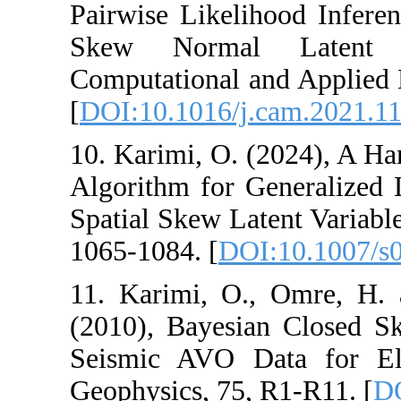
Pairwise Likelih
Skew Normal L
Computational an
[
DOI:10.1016/j.c
10. Karimi, O. (
Algorithm for Ge
Spatial Skew Laten
1065-1084. [
DOI:
11. Karimi, O.,
(2010), Bayesian
Seismic AVO Data
Geophysics, 75, R