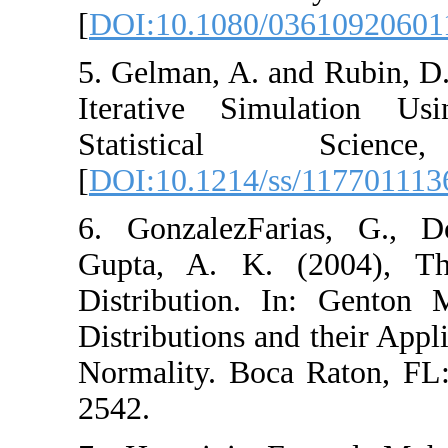
[
DOI:10.1080/03
5. Gelman, A. and
Iterative Simul
Statistica
[
DOI:10.1214/ss/
6. GonzalezFari
Gupta, A. K. (
Distribution. In
Distributions and
Normality. Boca
2542.