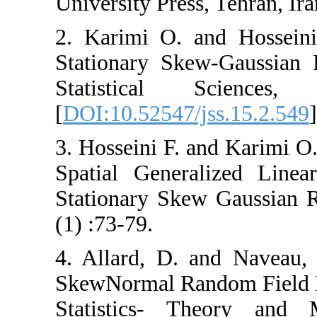
University Press, 
2. Karimi O. and
Stationary Skew-
Statistical 
[
DOI:10.52547/jss
3. Hosseini F. an
Spatial General
Stationary Skew 
(1) :73-79.
4. Allard, D. an
SkewNormal Rand
Statistics- Th