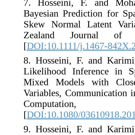
7. Hosseini, F
Bayesian Predict
Skew Normal Lat
Zealand Journ
[
DOI:10.1111/j.1
8. Hosseini, F. 
Likelihood Infer
Mixed Models w
Variables, Commun
Computa
[
DOI:10.1080/03
9. Hosseini, F. 