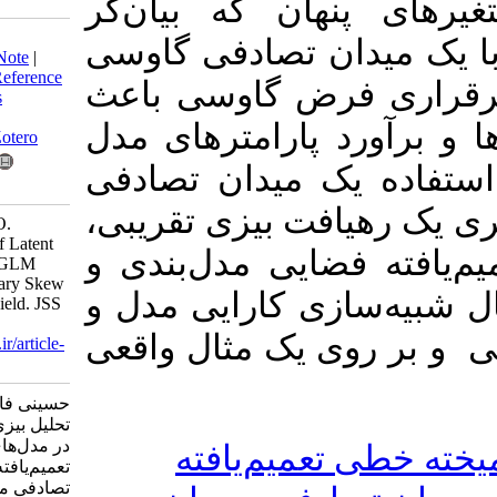
هان که بیان‌گر
Download citation:
ن تصادفی گاوسی
BibTeX
|
RIS
|
EndNote
|
Medlars
|
ProCite
|
Reference
فرض گاوسی باعث
Manager
|
RefWorks
Send citation to:
د پارامترهای مدل
Mendeley
Zotero
یک میدان تصادفی
RefWorks
یافت بیزی تقریبی
Hosseini F, Karimi O.
Bayesian Analysis of Latent
ضایی مدل‌بندی و
Variables in Spatial GLM
Models with Stationary Skew
ازی کارایی مدل و
Gaussian Random Field. JSS
2024; 18 (1) :57-72
ی یک مثال واقعی
URL:
http://jss.irstat.ir/article-
1-876-fa.html
حسینی فاطمه، کریمی امید.
تحلیل بیزی متغیرهای پنهان
در مدل‌های آمیخته خطی
عمیم‌یافته
تعمیم‌یافته فضایی با میدان
تصادفی مانای چوله گاوسی.