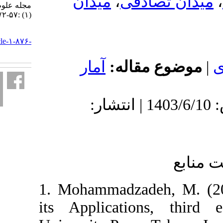
میدان
،
ادفی
مجله علوم آماری. ۱۴۰۳; ۱۸
(۱) :۵۷-۷۲
URL:
http://jss.irstat.ir/article-۱-۸۷۶-
fa.html
 مقاله
آمار
دریافت: 1402/10/2 | پذیرش: 1403/6/10 | انتشار:
1. Mohammadzadeh
its Application