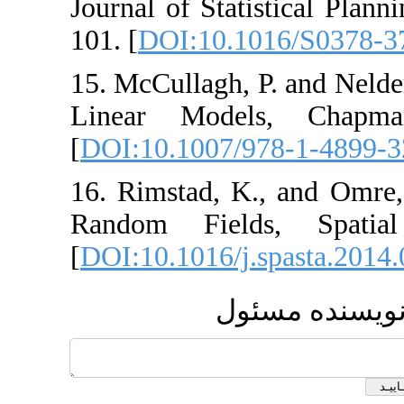
Journal of Statist
101. [
DOI:10.101
15. McCullagh, P. 
Linear Models
[
DOI:10.1007/978
16. Rimstad, K.,
Random Fields,
[
DOI:10.1016/j.sp
مسئول