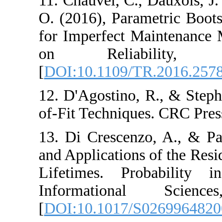
11. Chauvel, C., 
O. (2016), Parame
for Imperfect Ma
on Reliabi
[
DOI:10.1109/TR
12. D'Agostino, R
of-Fit Techniques
13. Di Crescenzo,
and Applications 
Lifetimes. Pro
Informationa
[
DOI:10.1017/S0