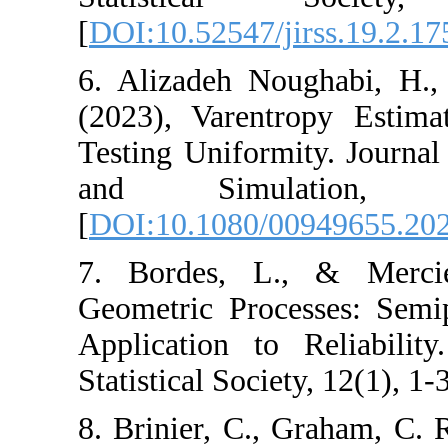
[
DOI:10.52547/jir
6. Alizadeh Nou
(2023), Varentro
Testing Uniformit
and Simulat
[
DOI:10.1080/00
7. Bordes, L.,
Geometric Proces
Application to R
Statistical Society
8. Brinier, C., G