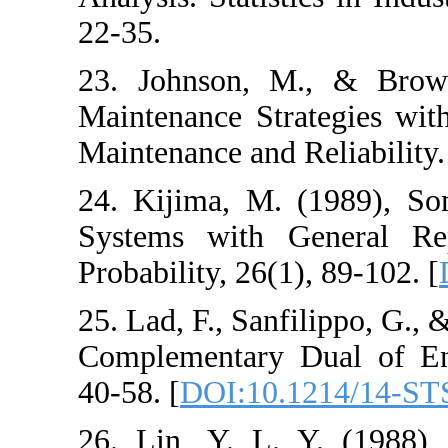
22-35.
23. Johnson, M.
Maintenance Stra
Maintenance and R
24. Kijima, M. (
Systems with Ge
Probability, 26(1)
25. Lad, F., Sanfi
Complementary Du
40-58. [
DOI:10.1
26. Lin, Y. L. Y