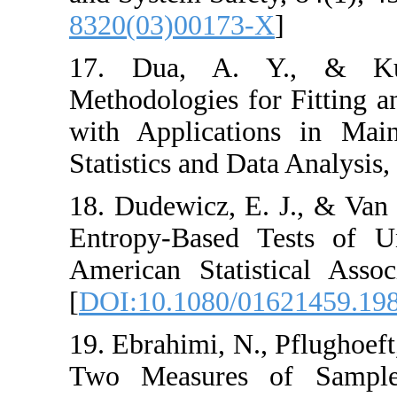
8320(03)00173-X
17. Dua, A. 
Methodologies for
with Applicatio
Statistics and Dat
18. Dudewicz, E. 
Entropy-Based Te
American Statist
[
DOI:10.1080/01
19. Ebrahimi, N., 
Two Measures of