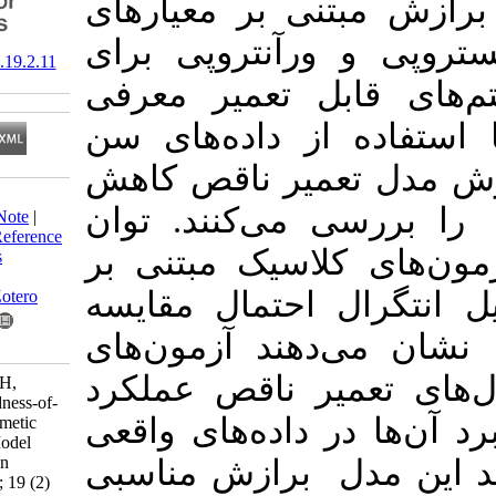
تنی بر معیارهای
ورآنتروپی برای
‎ 10.61882/jss.19.2.11
بل تعمیر معرفی
 از داده‌های سن
عمیر ناقص کاهش
Download citation:
 1 را بررسی می‌کنند. توان
BibTeX
|
RIS
|
EndNote
|
Medlars
|
ProCite
|
Reference
کلاسیک مبتنی بر
Manager
|
RefWorks
Send citation to:
ل احتمال مقایسه
Mendeley
Zotero
‌دهند آزمون‌های
RefWorks
یر ناقص عملکرد
Alizadeh Noughabi H,
Chahkandi M. Goodness-of-
ر داده‌های واقعی
fit Test For the Arithmetic
Reduction of Age Model
Based on Information
ل برازش مناسبی
Measures. JSS 2026; 19 (2)