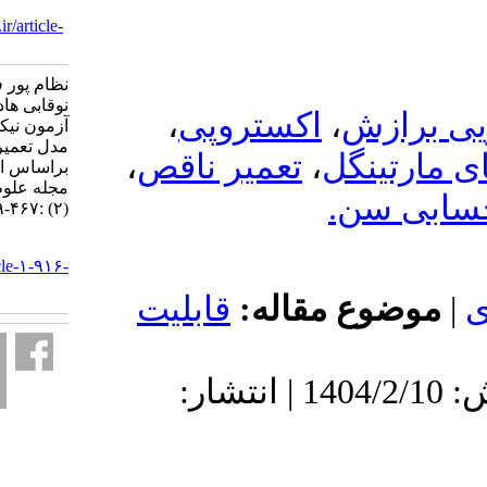
:467-489
URL:
http://jss.irstat.ir/article-
1-916-fa.html
نظام پور فتانه، علیزاده
نوقابی هادی، چهکندی مجید.
،
اکستروپی
آزمون نیکویی برازش برای
مدل تعمیر کاهش حسابی سن
،
تعمیر ناقص
،
‌
براساس اندازه‌های اطلاع.
مجله علوم آماری. ۱۴۰۴; ۱۹
(۲) :۴۶۷-۴۸۹
URL:
http://jss.irstat.ir/article-۱-۹۱۶-
fa.html
 مقاله
قابلیت
دریافت: 1403/11/22 | پذیرش: 1404/2/10 | انتشار: