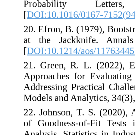
Probability
[
DOI:10.1016/01
20. Efron, B. (19
at the Jackknif
[
DOI:10.1214/ao
21. Green, R. L. 
Approaches for E
Addressing Practic
Models and Analyt
22. Johnson, T. S
of Goodness-of-F
Analysis. Statisti