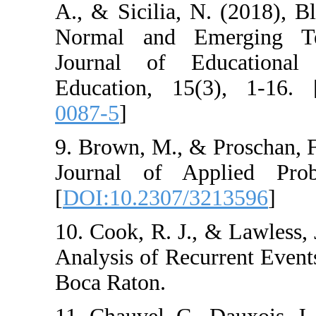
A., & Sicilia, N
Normal and Emer
Journal of Edu
Education, 15(3
0087-5
]
9. Brown, M., & P
Journal of Appl
[
DOI:10.2307/32
10. Cook, R. J., &
Analysis of Recu
Boca Raton.