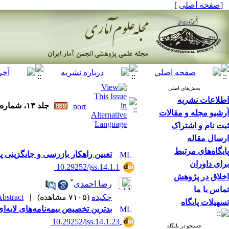
[
صفحه اصلی
]
بخش‌های اصلی
اطلاعات نشریه
جلد ۱۴، شماره ۱ - ( ۶-۱۳۹۹ )
آرشیو مجله و مقالات
ثبت نام و اشتراک
ارسال مقاله
پایگاه‌های مرتبط
تعیین راهکار بازرسی و جایگزینی پ
برای داوران
‎ 10.29252/jss.14.1.1
اخلاق در پژوهش
*
رضا احمدی
تماس با ما
چکیده
(۷۱۰۵ مشاهده)
|
bstract |
تسهیلات پایگاه
بدترین تخصیص بیمه‌نامه‌های لایه‌
‎ 10.29252/jss.14.1.23
جستجو در پایگاه