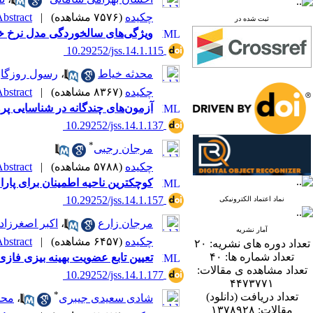
چکیده
(۷۵۷۶ مشاهده)
|
bstract |
ثبت شده در
ویژگی‌های سالخوردگی مدل نرخ خ
‎ 10.29252/jss.14.1.115
محدثه خیاط
،
رسول روزگار
چکیده
(۸۳۶۷ مشاهده)
|
bstract |
آزمون‌های چندگانه در شناسایی پروفایل‎‌های دو
‎ 10.29252/jss.14.1.137
*
مرجان رجبی
چکیده
(۵۷۸۸ مشاهده)
|
bstract |
کوچکترین ناحیه اطمینان برای پارا
‎ 10.29252/jss.14.1.157
نماد اعتماد الکترونیکی
مرجان زارع
،
اکبر اصغرزاد
آمار نشریه
چکیده
(۶۴۵۷ مشاهده)
|
bstract |
تعداد دوره های نشریه:
۲۰
تعداد شماره ها:
۴۰
تعیین تابع عضویت بهینه بیزی فازی 
تعداد مشاهده ی مقالات:
‎ 10.29252/jss.14.1.177
۴۴۷۳۷۷۱
*
تعداد دریافت (دانلود)
شادی سعیدی جیبری
،
محم
مقالات:
۱۳۷۸۹۲۸