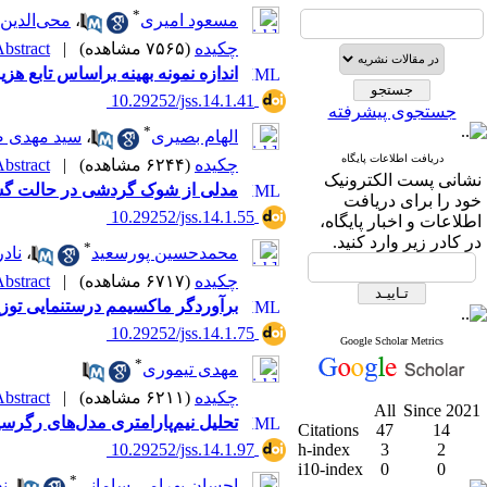
*
مسعود امیری
،
محی‌الدین 
چکیده
(۷۵۶۵ مشاهده)
|
bstract |
اندازه نمونه بهینه براساس تابع هز
‎ 10.29252/jss.14.1.41
جستجوی پیشرفته
*
الهام بصیری
،
سید مهدی 
دریافت اطلاعات پایگاه
چکیده
(۶۲۴۴ مشاهده)
|
bstract |
نشانی پست الکترونیک
مدلی از شوک گردشی در حالت گ
خود را برای دریافت
‎ 10.29252/jss.14.1.55
اطلاعات و اخبار پایگاه،
در کادر زیر وارد کنید.
*
محمدحسین پورسعید
،
ناد
چکیده
(۶۷۱۷ مشاهده)
|
bstract |
برآوردگر ماکسیمم درستنمایی توزیع 
‎ 10.29252/jss.14.1.75
Google Scholar Metrics
*
مهدی تیموری
چکیده
(۶۲۱۱ مشاهده)
|
bstract |
All
Since 2021
تحلیل نیم‌پارامتری مدل‌های رگرسی
Citations
47
14
‎ 10.29252/jss.14.1.97
h-index
3
2
i10-index
0
0
*
احسان بهرامی سامانی
،
ن