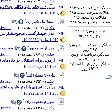
چکیده
(۷۰۷۶ مشاهده)
|
bstract |
برآورد موجکی تابع چگالی چندک به ر
مقالات دریافت شده:
۸۹۴
مقالات پذیرفته شده:
۳۸۵
‎ 10.29252/jss.14.1.197
مقالات رد شده:
۴۹۶
*
اسماعیل شیرازی
مقالات منتشر شده:
۳۸۲
چکیده
(۶۲۰۷ مشاهده)
|
bstract |
نرخ پذیرش:
۴۳,۰۶
مدل خودبازگشتی صحیح‌مقدار مرتبه
نرخ رد:
۵۵,۴۸
‎ 10.29252/jss.14.1.217
میانگین دریافت تا پذیرش:
*
مهرناز محمدپور
،
معصومه 
۳۹۳
روز
میانگین دریافت تا اولین
چکیده
(۷۸۷۱ مشاهده)
|
bstract |
داوری:
۵,۶
روز
آزمونی برای استقلال در داده‌های نرم
میانگین پذیرش تا انتشار:
‎ 10.29252/jss.14.1.235
۴۹۳,۳
روز
____
*
داریوش نجارزاده
چکیده
(۶۳۵۲ مشاهده)
|
bstract |
برآورد E-بیزی پارامتر قابلیت اعتماد در توزیع رایلی وارون تحت نمونه‌گیری مجموعه رتبه‌دار
‎ 10.29252/jss.14.1.255
*
شهرام یعقوب زاده
چکیده
(۷۲۲۸ مشاهده)
|
bstract |