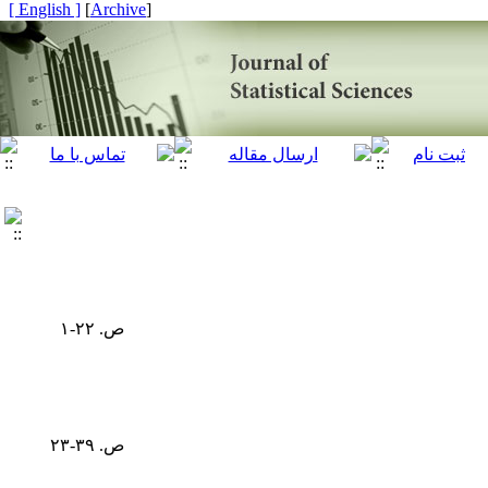
[ English ]
]
Archive
[
ص. ۲۲-۱
ص. ۳۹-۲۳