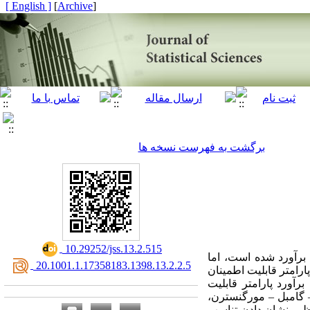
[ English ]
]
Archive
[
برگشت به فهرست نسخه ها
‎ 10.29252/jss.13.2.515
 برآورد شده است، اما
‎ 20.1001.1.17358183.1398.13.2.2.5
ارامتر قابلیت اطمینان
آورد پارامتر قابلیت
اطمینان وقتی توزیع مؤلفه‌ها نمایی تعمیم‌یافته باشد استفاده شده است. برای این منظور توابع مفصل فارلی ‎–‎ گامبل ‎–‎ مورگنسترن،
ه‌منظور نشان دادن تناسب