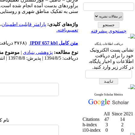
برآوردهای بدست آمده انجام شده است. د
سنی به تفکیک مناطق شهری و روستایی ایران در سال 1390‎
واژه‌های کلیدی:
پارامتر قابلیت اطمینان
،
تعمیم‌یافته.
جستجوی پیشرفته
متن کامل
[PDF 657 kb]
(۳۷۶۸ دریافت)
دریافت اطلاعات پایگاه
نشانی پست الکترونیک
نوع مطالعه:
پژوهشی بنیادی
|
موضوع مق
خود را برای دریافت
دریافت: 1394/8/5 | پذیرش: 1397/8/8 | انتشار: 1398/5/25
اطلاعات و اخبار پایگاه،
در کادر زیر وارد کنید.
Google Scholar Metrics
All
Since 2021
Citations
47
14
نام ک
h-index
3
2
i10-index
0
0