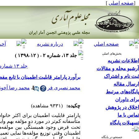
[
صفحه اصلی
]
بخش‌های اصلی
جلد ۱۳، شماره ۲ - ( ۱۲-۱۳۹۸ )
اطلاعات نشریه
جلد ۱۳ شماره ۲ صفحات ۵۳۷-۵۱۵
آرشیو مجله و مقالات
ثبت نام و اشتراک
برآورد پارامتر قابلیت اطمینان با تابع مف
ارسال مقاله
محمد نصیری فر
،
محمد رضا آخون
پایگاه‌های مرتبط
برای داوران
چکیده:
(۹۳۳۱ مشاهده)
اخلاق در پژوهش
تماس با ما
پارامتر قابلیت اطمینان برای اکثر خانو
متأسفانه کم‌تر در مورد دو مؤلفه بهم وا
تسهیلات پایگاه
تحت فرض وجود همبستگی بین مولفه‌های
جستجو در پایگاه
فارلی ‎–‎ گامبل ‎–‎ مورگن