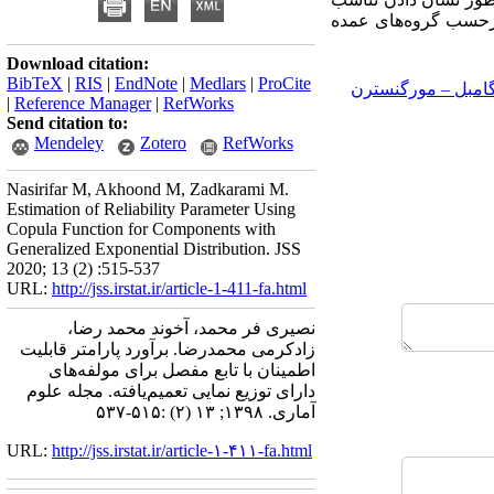
 برحسب گروه‌های عمده
Download citation:
BibTeX
|
RIS
|
EndNote
|
Medlars
|
ProCite
مفصل فارلی ‎–‎ گامبل ‎–‎ مورگنسترن
|
Reference Manager
|
RefWorks
Send citation to:
Mendeley
Zotero
RefWorks
Nasirifar M, Akhoond M, Zadkarami M.
Estimation of Reliability Parameter Using
Copula Function for Components with
Generalized Exponential Distribution. JSS
2020; 13 (2) :515-537
URL:
http://jss.irstat.ir/article-1-411-fa.html
نصیری فر محمد، آخوند محمد رضا،
زادکرمی محمدرضا. برآورد پارامتر قابلیت
اطمینان با تابع مفصل برای مولفه‌های
دارای توزیع نمایی تعمیم‌یافته. مجله علوم
آماری. ۱۳۹۸; ۱۳ (۲) :۵۱۵-۵۳۷
URL:
http://jss.irstat.ir/article-۱-۴۱۱-fa.html