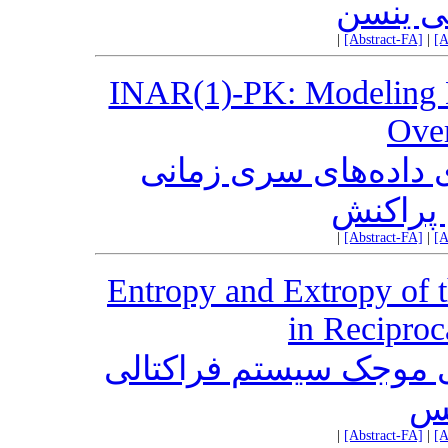
عی ینسن
|
[Abstract-FA]
|
[A
INAR(1)-PK: ‎Modeling 
Over
فرآیند INAR(1)-PK : ای سری زمانی
پراکنش
|
[Abstract-FA]
|
[A
Entropy and Extropy of t
in Reciproc
ژی موجک سیستم فراکتالی
نس
|
[Abstract-FA]
|
[A