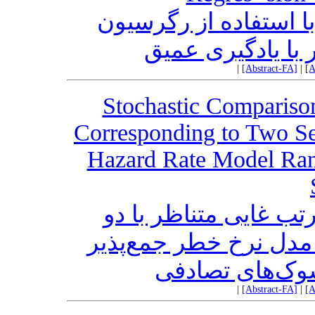
ا استفاده از رگرسیون
با یادگیری عمیق
|
[Abstract-FA]
|
[A
Stochastic Comparison
Corresponding to Two Se
Hazard Rate Model Ra
تب غایی متناظر با دو
مدل نرخ خطر جمع‌پذیر
وک‌های تصادفی
|
[Abstract-FA]
|
[A