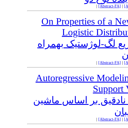
|
[Abstract-FA]
|
[A
On Properties of a Ne
Logistic Distribu
زیع لگ-لوژستیک بهمراه
ن
|
[Abstract-FA]
|
[A
Autoregressive Modelin
Support 
 نادقیق بر اساس ماشین
بان
|
[Abstract-FA]
|
[A