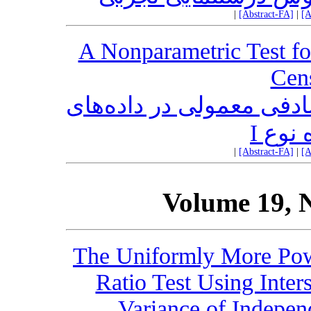
|
[Abstract-FA]
|
[A
A Nonparametric Test fo
Cens
ادفی معمولی در داده‌های
ه نوع
|
[Abstract-FA]
|
[A
Volume 19, 
The Uniformly More Powe
Ratio Test Using Inter
Variance of Indepe